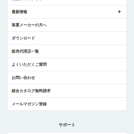
ごあいさつ
メトロールの事業
タッチスイッチ製品
最新情報
受賞履歴
ツールセッタ製品
メディア掲載
タッチプローブ製品
ニュースリリース
装置メーカーの方へ
採用情報
エアマイクロセンサ製品
メトロールの技術
国/地域/言語
アプリケーション
ダウンロード
社員ブログ
展示会レポート
販売代理店一覧
中小企業のBCP地震対策
センサのテクニカルガイド
よくいただくご質問
社長ブログ
お問い合わせ
総合カタログ無料請求
メールマガジン登録
サポート