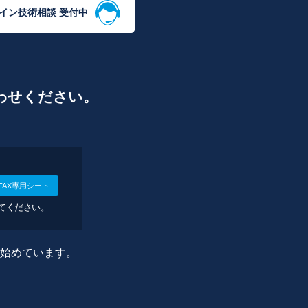
イン技術相談 受付中
わせください。
FAX専用シート
してください。
に始めています。