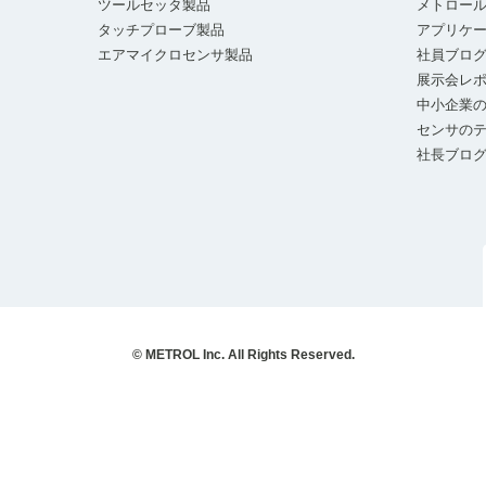
ツールセッタ製品
メトロー
タッチプローブ製品
アプリケ
エアマイクロセンサ製品
社員ブロ
展示会レ
中小企業の
センサの
社長ブロ
© METROL Inc. All Rights Reserved.