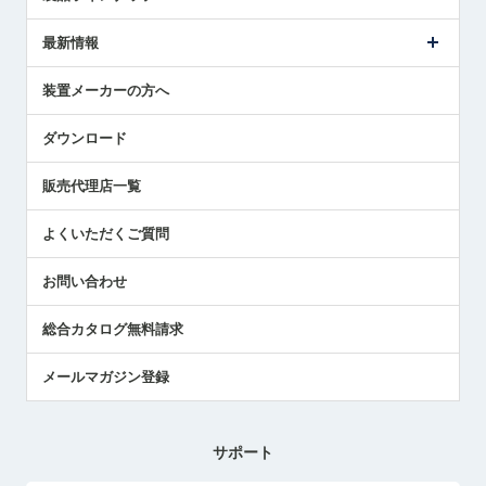
ごあいさつ
メトロールの事業
タッチスイッチ製品
最新情報
受賞履歴
ツールセッタ製品
メディア掲載
タッチプローブ製品
ニュースリリース
装置メーカーの方へ
採用情報
エアマイクロセンサ製品
メトロールの技術
国/地域/言語
アプリケーション
ダウンロード
社員ブログ
展示会レポート
販売代理店一覧
中小企業のBCP地震対策
センサのテクニカルガイド
よくいただくご質問
社長ブログ
お問い合わせ
総合カタログ無料請求
メールマガジン登録
サポート