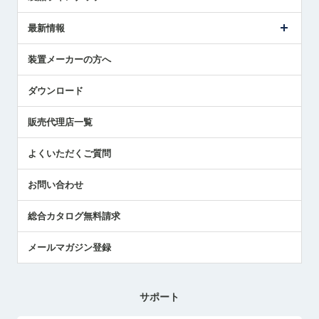
ごあいさつ
メトロールの事業
タッチスイッチ製品
最新情報
受賞履歴
ツールセッタ製品
メディア掲載
タッチプローブ製品
ニュースリリース
装置メーカーの方へ
採用情報
エアマイクロセンサ製品
メトロールの技術
国/地域/言語
アプリケーション
ダウンロード
社員ブログ
展示会レポート
販売代理店一覧
中小企業のBCP地震対策
センサのテクニカルガイド
よくいただくご質問
社長ブログ
お問い合わせ
総合カタログ無料請求
メールマガジン登録
サポート