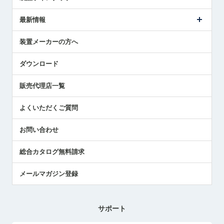
ごあいさつ
メトロールの事業
タッチスイッチ製品
最新情報
受賞履歴
ツールセッタ製品
メディア掲載
タッチプローブ製品
ニュースリリース
装置メーカーの方へ
採用情報
エアマイクロセンサ製品
メトロールの技術
国/地域/言語
アプリケーション
ダウンロード
社員ブログ
展示会レポート
販売代理店一覧
中小企業のBCP地震対策
センサのテクニカルガイド
よくいただくご質問
社長ブログ
お問い合わせ
総合カタログ無料請求
メールマガジン登録
サポート