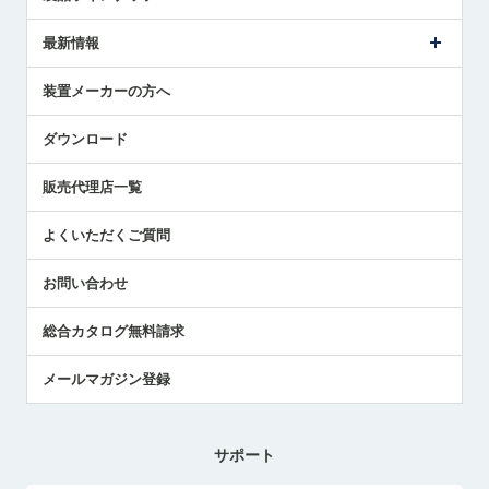
ごあいさつ
メトロールの事業
タッチスイッチ製品
最新情報
受賞履歴
ツールセッタ製品
メディア掲載
タッチプローブ製品
ニュースリリース
装置メーカーの方へ
採用情報
エアマイクロセンサ製品
メトロールの技術
国/地域/言語
アプリケーション
ダウンロード
社員ブログ
展示会レポート
販売代理店一覧
中小企業のBCP地震対策
センサのテクニカルガイド
よくいただくご質問
社長ブログ
お問い合わせ
総合カタログ無料請求
メールマガジン登録
サポート