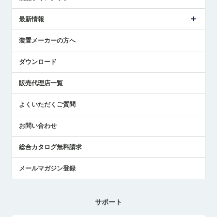
ごあいさつ
メトロールの事業
タッチスイッチ製品
最新情報
受賞履歴
ツールセッタ製品
メディア掲載
タッチプローブ製品
ニュースリリース
装置メーカーの方へ
採用情報
エアマイクロセンサ製品
メトロールの技術
国/地域/言語
アプリケーション
ダウンロード
社員ブログ
展示会レポート
販売代理店一覧
中小企業のBCP地震対策
センサのテクニカルガイド
よくいただくご質問
社長ブログ
お問い合わせ
総合カタログ無料請求
メールマガジン登録
サポート