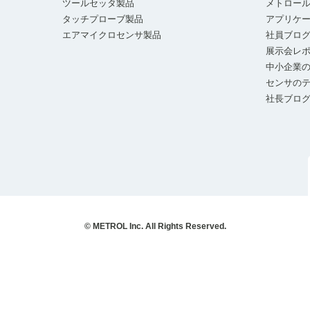
ツールセッタ製品
メトロー
タッチプローブ製品
アプリケ
エアマイクロセンサ製品
社員ブロ
展示会レ
中小企業の
センサの
社長ブロ
© METROL Inc. All Rights Reserved.