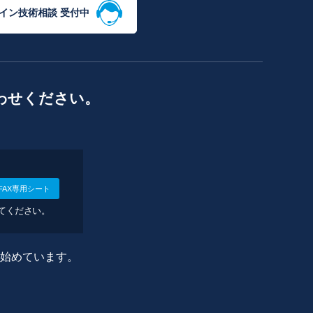
イン技術相談 受付中
わせください。
FAX専用シート
してください。
に始めています。