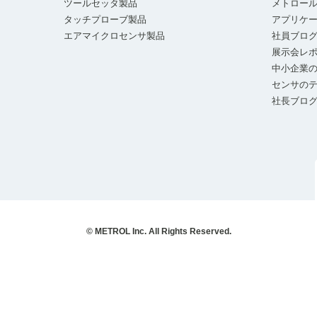
ツールセッタ製品
メトロー
タッチプローブ製品
アプリケ
エアマイクロセンサ製品
社員ブロ
展示会レ
中小企業の
センサの
社長ブロ
© METROL Inc. All Rights Reserved.