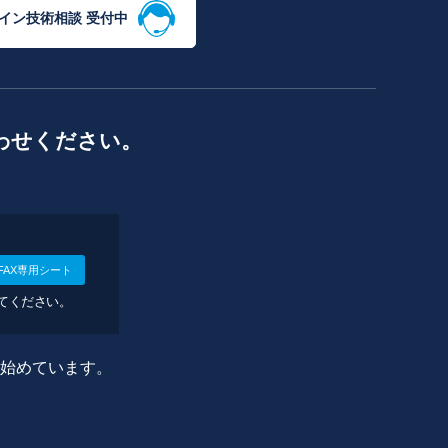
イン技術相談 受付中
わせください。
FAX専用シート
してください。
に始めています。