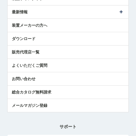
ごあいさつ
メトロールの事業
タッチスイッチ製品
最新情報
受賞履歴
ツールセッタ製品
メディア掲載
タッチプローブ製品
ニュースリリース
装置メーカーの方へ
採用情報
エアマイクロセンサ製品
メトロールの技術
国/地域/言語
アプリケーション
ダウンロード
社員ブログ
展示会レポート
販売代理店一覧
中小企業のBCP地震対策
センサのテクニカルガイド
よくいただくご質問
社長ブログ
お問い合わせ
総合カタログ無料請求
メールマガジン登録
サポート