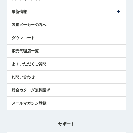
ごあいさつ
メトロールの事業
タッチスイッチ製品
最新情報
受賞履歴
ツールセッタ製品
メディア掲載
タッチプローブ製品
ニュースリリース
装置メーカーの方へ
採用情報
エアマイクロセンサ製品
メトロールの技術
国/地域/言語
アプリケーション
ダウンロード
社員ブログ
展示会レポート
販売代理店一覧
中小企業のBCP地震対策
センサのテクニカルガイド
よくいただくご質問
社長ブログ
お問い合わせ
総合カタログ無料請求
メールマガジン登録
サポート