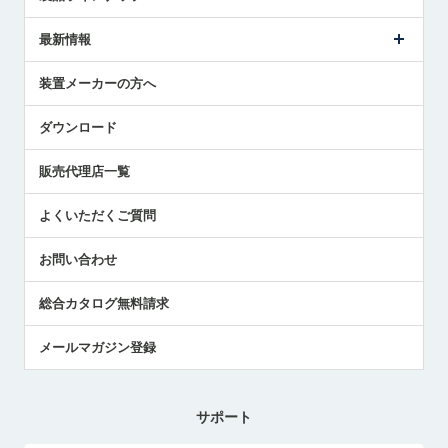
ごあいさつ
メトロールの事業
タッチスイッチ製品
最新情報
受賞履歴
ツールセッタ製品
メディア掲載
タッチプローブ製品
ニュースリリース
装置メーカーの方へ
採用情報
エアマイクロセンサ製品
メトロールの技術
国/地域/言語
アプリケーション
ダウンロード
社員ブログ
展示会レポート
販売代理店一覧
中小企業のBCP地震対策
センサのテクニカルガイド
よくいただくご質問
社長ブログ
お問い合わせ
総合カタログ無料請求
メールマガジン登録
サポート