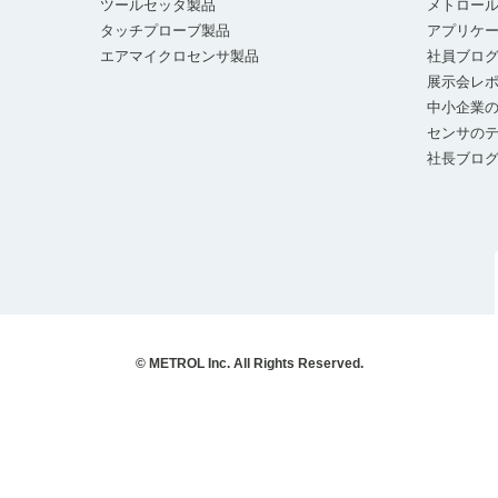
ツールセッタ製品
メトロー
タッチプローブ製品
アプリケ
エアマイクロセンサ製品
社員ブロ
展示会レ
中小企業の
センサの
社長ブロ
© METROL Inc. All Rights Reserved.