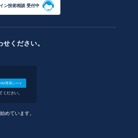
イン技術相談 受付中
わせください。
FAX専用シート
してください。
に始めています。