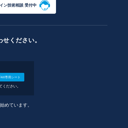
イン技術相談 受付中
わせください。
FAX専用シート
してください。
に始めています。