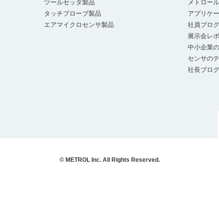
ツールセッタ製品
メトロー
タッチプローブ製品
アプリケ
エアマイクロセンサ製品
社員ブロ
展示会レ
中小企業の
センサの
社長ブロ
© METROL Inc. All Rights Reserved.