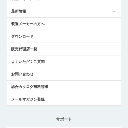
ごあいさつ
メトロールの事業
タッチスイッチ製品
最新情報
受賞履歴
ツールセッタ製品
メディア掲載
タッチプローブ製品
ニュースリリース
装置メーカーの方へ
採用情報
エアマイクロセンサ製品
メトロールの技術
国/地域/言語
アプリケーション
ダウンロード
社員ブログ
展示会レポート
販売代理店一覧
中小企業のBCP地震対策
センサのテクニカルガイド
よくいただくご質問
社長ブログ
お問い合わせ
総合カタログ無料請求
メールマガジン登録
サポート