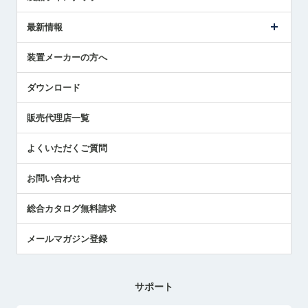
ごあいさつ
メトロールの事業
タッチスイッチ製品
最新情報
受賞履歴
ツールセッタ製品
メディア掲載
タッチプローブ製品
ニュースリリース
装置メーカーの方へ
採用情報
エアマイクロセンサ製品
メトロールの技術
国/地域/言語
アプリケーション
ダウンロード
社員ブログ
展示会レポート
販売代理店一覧
中小企業のBCP地震対策
センサのテクニカルガイド
よくいただくご質問
社長ブログ
お問い合わせ
総合カタログ無料請求
メールマガジン登録
サポート