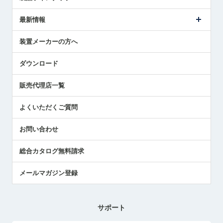
ごあいさつ
メトロールの事業
タッチスイッチ製品
最新情報
受賞履歴
ツールセッタ製品
メディア掲載
タッチプローブ製品
ニュースリリース
装置メーカーの方へ
採用情報
エアマイクロセンサ製品
メトロールの技術
国/地域/言語
アプリケーション
ダウンロード
社員ブログ
展示会レポート
販売代理店一覧
中小企業のBCP地震対策
センサのテクニカルガイド
よくいただくご質問
社長ブログ
お問い合わせ
総合カタログ無料請求
メールマガジン登録
サポート