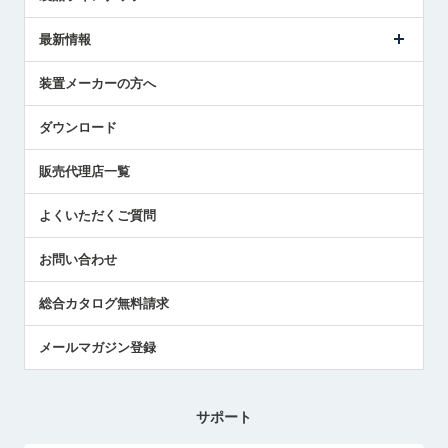
ごあいさつ
メトロールの事業
タッチスイッチ製品
最新情報
受賞履歴
ツールセッタ製品
メディア掲載
タッチプローブ製品
ニュースリリース
装置メーカーの方へ
採用情報
エアマイクロセンサ製品
メトロールの技術
国/地域/言語
アプリケーション
ダウンロード
社員ブログ
展示会レポート
販売代理店一覧
中小企業のBCP地震対策
センサのテクニカルガイド
よくいただくご質問
社長ブログ
お問い合わせ
総合カタログ無料請求
メールマガジン登録
サポート