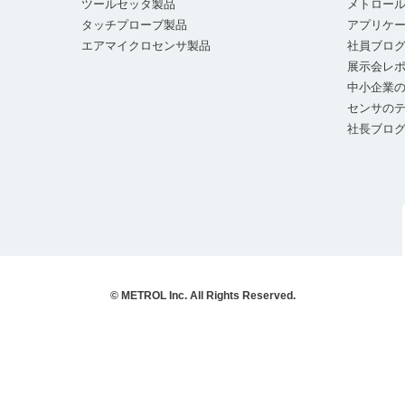
ツールセッタ製品
メトロー
タッチプローブ製品
アプリケ
エアマイクロセンサ製品
社員ブロ
展示会レ
中小企業の
センサの
社長ブロ
© METROL Inc. All Rights Reserved.