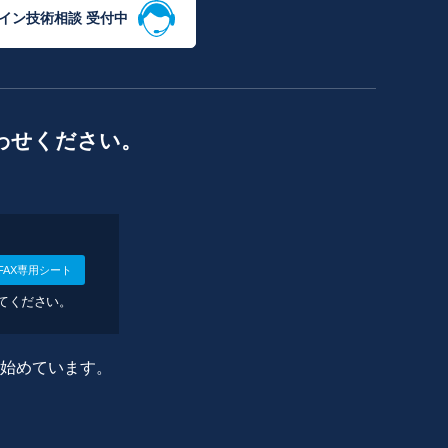
イン技術相談 受付中
わせください。
FAX専用シート
してください。
に始めています。