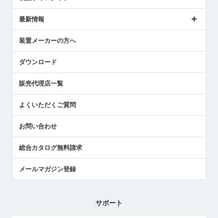
ごあいさつ
メトロールの事業
タッチスイッチ製品
最新情報
受賞履歴
ツールセッタ製品
メディア掲載
タッチプローブ製品
ニュースリリース
装置メーカーの方へ
採用情報
エアマイクロセンサ製品
メトロールの技術
国/地域/言語
アプリケーション
ダウンロード
社員ブログ
展示会レポート
販売代理店一覧
中小企業のBCP地震対策
センサのテクニカルガイド
よくいただくご質問
社長ブログ
お問い合わせ
総合カタログ無料請求
メールマガジン登録
サポート