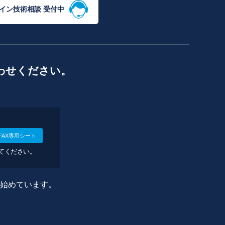
イン技術相談 受付中
わせください。
FAX専用シート
してください。
に始めています。