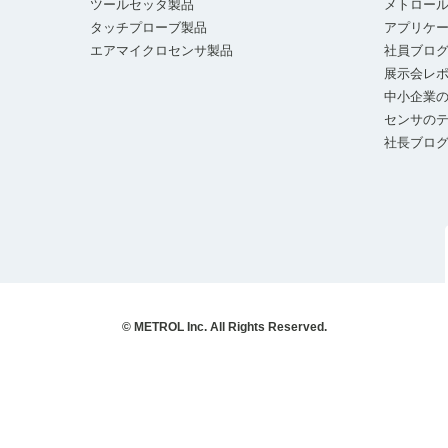
ツールセッタ製品
メトロー
タッチプローブ製品
アプリケ
エアマイクロセンサ製品
社員ブロ
展示会レ
中小企業の
センサの
社長ブロ
© METROL Inc. All Rights Reserved.