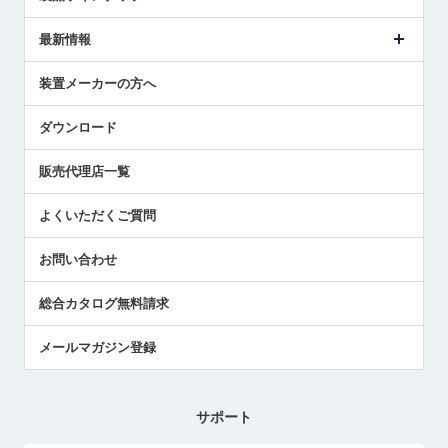
ごあいさつ
メトロールの事業
タッチスイッチ製品
最新情報
受賞履歴
ツールセッタ製品
メディア掲載
タッチプローブ製品
ニュースリリース
装置メーカーの方へ
採用情報
エアマイクロセンサ製品
メトロールの技術
国/地域/言語
アプリケーション
ダウンロード
社員ブログ
展示会レポート
販売代理店一覧
中小企業のBCP地震対策
センサのテクニカルガイド
よくいただくご質問
社長ブログ
お問い合わせ
総合カタログ無料請求
メールマガジン登録
サポート