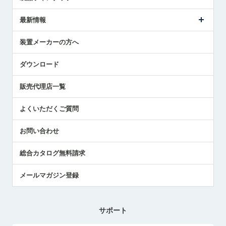
ごあいさつ
メトロールの事業
タッチスイッチ製品
最新情報
受賞履歴
ツールセッタ製品
メディア掲載
タッチプローブ製品
ニュースリリース
装置メーカーの方へ
採用情報
エアマイクロセンサ製品
メトロールの技術
国/地域/言語
アプリケーション
ダウンロード
社員ブログ
展示会レポート
販売代理店一覧
中小企業のBCP地震対策
センサのテクニカルガイド
よくいただくご質問
社長ブログ
お問い合わせ
総合カタログ無料請求
メールマガジン登録
サポート