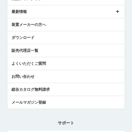
ごあいさつ
メトロールの事業
タッチスイッチ製品
最新情報
受賞履歴
ツールセッタ製品
メディア掲載
タッチプローブ製品
ニュースリリース
装置メーカーの方へ
採用情報
エアマイクロセンサ製品
メトロールの技術
国/地域/言語
アプリケーション
ダウンロード
社員ブログ
展示会レポート
販売代理店一覧
中小企業のBCP地震対策
センサのテクニカルガイド
よくいただくご質問
社長ブログ
お問い合わせ
総合カタログ無料請求
メールマガジン登録
サポート