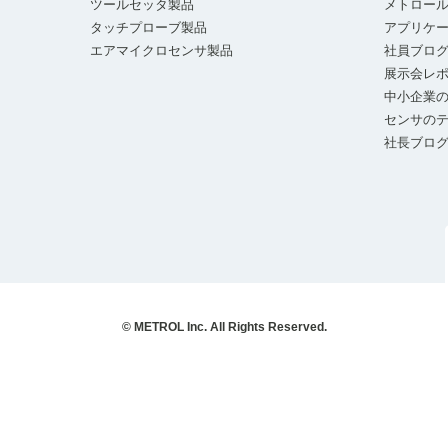
ツールセッタ製品
メトロー
タッチプローブ製品
アプリケ
エアマイクロセンサ製品
社員ブロ
展示会レ
中小企業の
センサの
社長ブロ
© METROL Inc. All Rights Reserved.