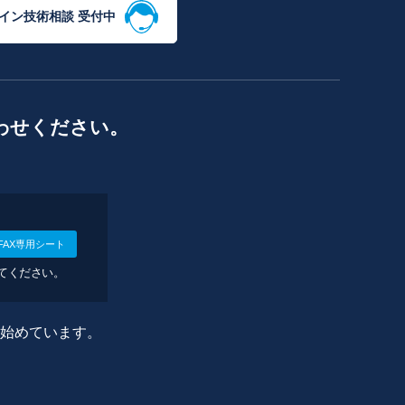
イン技術相談 受付中
わせください。
FAX専用シート
してください。
に始めています。