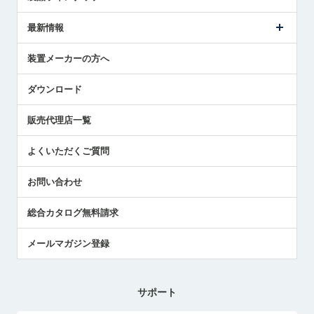
ごあいさつ
メトロールの事業
タッチスイッチ製品
最新情報
受賞履歴
ツールセッタ製品
メディア掲載
タッチプローブ製品
ニュースリリース
装置メーカーの方へ
採用情報
エアマイクロセンサ製品
メトロールの技術
国/地域/言語
アプリケーション
ダウンロード
社員ブログ
展示会レポート
販売代理店一覧
中小企業のBCP地震対策
センサのテクニカルガイド
よくいただくご質問
社長ブログ
お問い合わせ
総合カタログ無料請求
メールマガジン登録
サポート