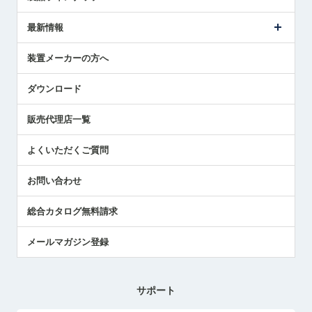
ごあいさつ
メトロールの事業
タッチスイッチ製品
最新情報
受賞履歴
ツールセッタ製品
メディア掲載
タッチプローブ製品
ニュースリリース
装置メーカーの方へ
採用情報
エアマイクロセンサ製品
メトロールの技術
国/地域/言語
アプリケーション
ダウンロード
社員ブログ
展示会レポート
販売代理店一覧
中小企業のBCP地震対策
センサのテクニカルガイド
よくいただくご質問
社長ブログ
お問い合わせ
総合カタログ無料請求
メールマガジン登録
サポート