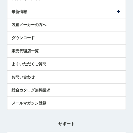
ごあいさつ
メトロールの事業
タッチスイッチ製品
最新情報
受賞履歴
ツールセッタ製品
メディア掲載
タッチプローブ製品
ニュースリリース
装置メーカーの方へ
採用情報
エアマイクロセンサ製品
メトロールの技術
国/地域/言語
アプリケーション
ダウンロード
社員ブログ
展示会レポート
販売代理店一覧
中小企業のBCP地震対策
センサのテクニカルガイド
よくいただくご質問
社長ブログ
お問い合わせ
総合カタログ無料請求
メールマガジン登録
サポート