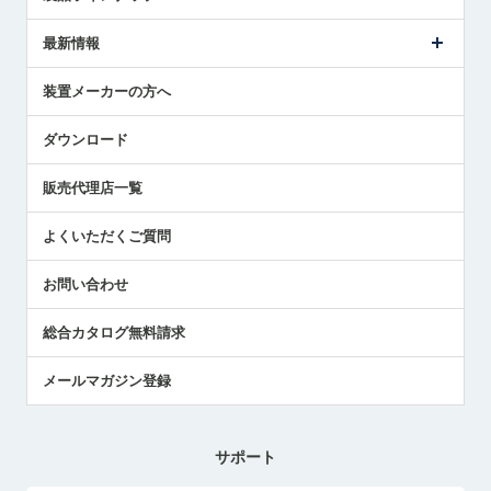
ごあいさつ
メトロールの事業
タッチスイッチ製品
最新情報
受賞履歴
ツールセッタ製品
メディア掲載
タッチプローブ製品
ニュースリリース
装置メーカーの方へ
採用情報
エアマイクロセンサ製品
メトロールの技術
国/地域/言語
アプリケーション
ダウンロード
社員ブログ
展示会レポート
販売代理店一覧
中小企業のBCP地震対策
センサのテクニカルガイド
よくいただくご質問
社長ブログ
お問い合わせ
総合カタログ無料請求
メールマガジン登録
サポート