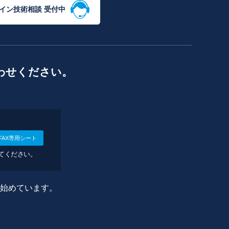
イン技術相談 受付中
わせください。
FAX専用シート
してください。
に始めています。