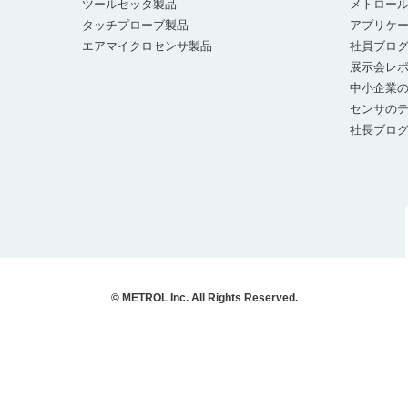
ツールセッタ製品
メトロー
タッチプローブ製品
アプリケ
エアマイクロセンサ製品
社員ブロ
展示会レ
中小企業の
センサの
社長ブロ
© METROL Inc. All Rights Reserved.