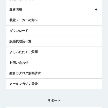
ごあいさつ
メトロールの事業
タッチスイッチ製品
最新情報
受賞履歴
ツールセッタ製品
メディア掲載
タッチプローブ製品
ニュースリリース
装置メーカーの方へ
採用情報
エアマイクロセンサ製品
メトロールの技術
国/地域/言語
アプリケーション
ダウンロード
社員ブログ
展示会レポート
販売代理店一覧
中小企業のBCP地震対策
センサのテクニカルガイド
よくいただくご質問
社長ブログ
お問い合わせ
総合カタログ無料請求
メールマガジン登録
サポート