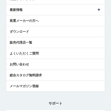
ごあいさつ
メトロールの事業
タッチスイッチ製品
最新情報
受賞履歴
ツールセッタ製品
メディア掲載
タッチプローブ製品
ニュースリリース
装置メーカーの方へ
採用情報
エアマイクロセンサ製品
メトロールの技術
国/地域/言語
アプリケーション
ダウンロード
社員ブログ
展示会レポート
販売代理店一覧
中小企業のBCP地震対策
センサのテクニカルガイド
よくいただくご質問
社長ブログ
お問い合わせ
総合カタログ無料請求
メールマガジン登録
サポート