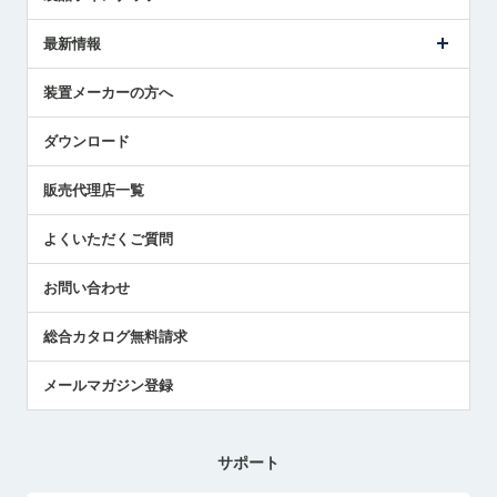
ごあいさつ
メトロールの事業
タッチスイッチ製品
最新情報
受賞履歴
ツールセッタ製品
メディア掲載
タッチプローブ製品
ニュースリリース
装置メーカーの方へ
採用情報
エアマイクロセンサ製品
メトロールの技術
国/地域/言語
アプリケーション
ダウンロード
社員ブログ
展示会レポート
販売代理店一覧
中小企業のBCP地震対策
センサのテクニカルガイド
よくいただくご質問
社長ブログ
お問い合わせ
総合カタログ無料請求
メールマガジン登録
サポート