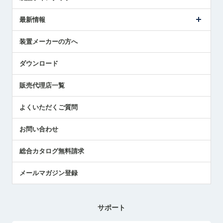
ごあいさつ
メトロールの事業
タッチスイッチ製品
最新情報
受賞履歴
ツールセッタ製品
メディア掲載
タッチプローブ製品
ニュースリリース
装置メーカーの方へ
採用情報
エアマイクロセンサ製品
メトロールの技術
国/地域/言語
アプリケーション
ダウンロード
社員ブログ
展示会レポート
販売代理店一覧
中小企業のBCP地震対策
センサのテクニカルガイド
よくいただくご質問
社長ブログ
お問い合わせ
総合カタログ無料請求
メールマガジン登録
サポート