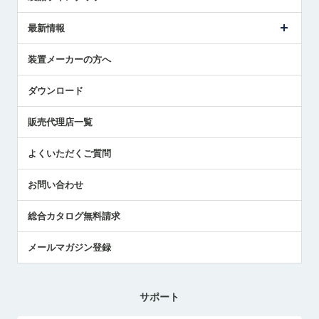
ごあいさつ
メトロールの事業
タッチスイッチ製品
最新情報
受賞履歴
ツールセッタ製品
メディア掲載
タッチプローブ製品
ニュースリリース
装置メーカーの方へ
採用情報
エアマイクロセンサ製品
メトロールの技術
国/地域/言語
アプリケーション
ダウンロード
社員ブログ
展示会レポート
販売代理店一覧
中小企業のBCP地震対策
センサのテクニカルガイド
よくいただくご質問
社長ブログ
お問い合わせ
総合カタログ無料請求
メールマガジン登録
サポート