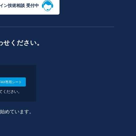
イン技術相談 受付中
わせください。
FAX専用シート
してください。
に始めています。