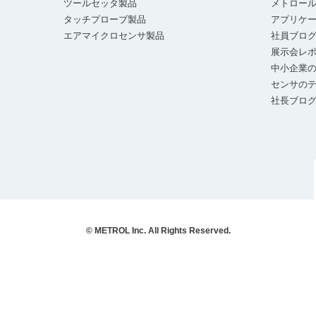
ツールセッタ製品
メトロー
タッチプローブ製品
アプリケ
エアマイクロセンサ製品
社員ブロ
展示会レ
中小企業の
センサの
社長ブロ
© METROL Inc. All Rights Reserved.