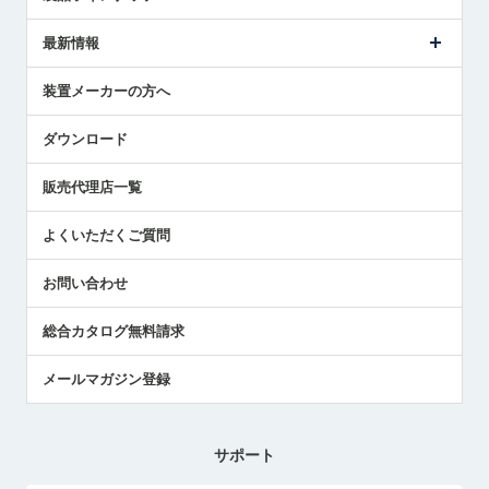
ごあいさつ
メトロールの事業
タッチスイッチ製品
最新情報
受賞履歴
ツールセッタ製品
メディア掲載
タッチプローブ製品
ニュースリリース
装置メーカーの方へ
採用情報
エアマイクロセンサ製品
メトロールの技術
国/地域/言語
アプリケーション
ダウンロード
社員ブログ
展示会レポート
販売代理店一覧
中小企業のBCP地震対策
センサのテクニカルガイド
よくいただくご質問
社長ブログ
お問い合わせ
総合カタログ無料請求
メールマガジン登録
サポート