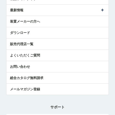
ごあいさつ
メトロールの事業
タッチスイッチ製品
最新情報
受賞履歴
ツールセッタ製品
メディア掲載
タッチプローブ製品
ニュースリリース
装置メーカーの方へ
採用情報
エアマイクロセンサ製品
メトロールの技術
国/地域/言語
アプリケーション
ダウンロード
社員ブログ
展示会レポート
販売代理店一覧
中小企業のBCP地震対策
センサのテクニカルガイド
よくいただくご質問
社長ブログ
お問い合わせ
総合カタログ無料請求
メールマガジン登録
サポート