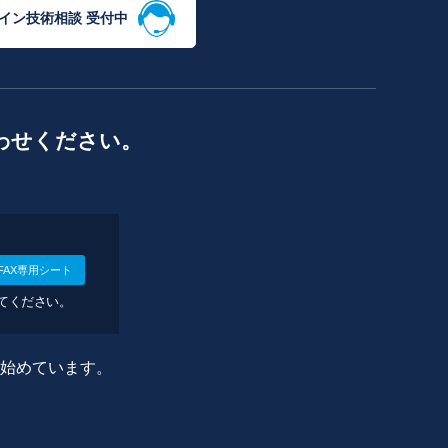
イン技術相談 受付中
わせください。
FAX専用シート
してください。
に始めています。