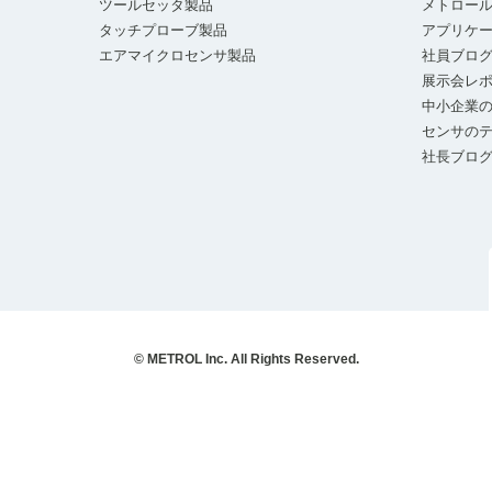
ツールセッタ製品
メトロー
タッチプローブ製品
アプリケ
エアマイクロセンサ製品
社員ブロ
展示会レ
中小企業の
センサの
社長ブロ
© METROL Inc. All Rights Reserved.