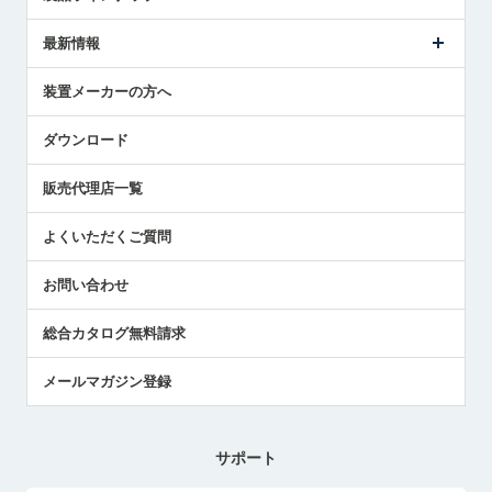
ごあいさつ
メトロールの事業
タッチスイッチ製品
最新情報
受賞履歴
ツールセッタ製品
メディア掲載
タッチプローブ製品
ニュースリリース
装置メーカーの方へ
採用情報
エアマイクロセンサ製品
メトロールの技術
国/地域/言語
アプリケーション
ダウンロード
社員ブログ
展示会レポート
販売代理店一覧
中小企業のBCP地震対策
センサのテクニカルガイド
よくいただくご質問
社長ブログ
お問い合わせ
総合カタログ無料請求
メールマガジン登録
サポート