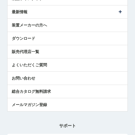
ごあいさつ
メトロールの事業
タッチスイッチ製品
最新情報
受賞履歴
ツールセッタ製品
メディア掲載
タッチプローブ製品
ニュースリリース
装置メーカーの方へ
採用情報
エアマイクロセンサ製品
メトロールの技術
国/地域/言語
アプリケーション
ダウンロード
社員ブログ
展示会レポート
販売代理店一覧
中小企業のBCP地震対策
センサのテクニカルガイド
よくいただくご質問
社長ブログ
お問い合わせ
総合カタログ無料請求
メールマガジン登録
サポート