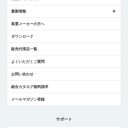
ごあいさつ
メトロールの事業
タッチスイッチ製品
最新情報
受賞履歴
ツールセッタ製品
メディア掲載
タッチプローブ製品
ニュースリリース
装置メーカーの方へ
採用情報
エアマイクロセンサ製品
メトロールの技術
国/地域/言語
アプリケーション
ダウンロード
社員ブログ
展示会レポート
販売代理店一覧
中小企業のBCP地震対策
センサのテクニカルガイド
よくいただくご質問
社長ブログ
お問い合わせ
総合カタログ無料請求
メールマガジン登録
サポート