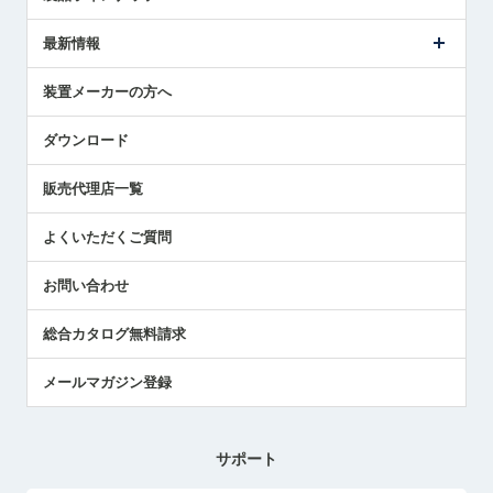
ごあいさつ
メトロールの事業
タッチスイッチ製品
最新情報
受賞履歴
ツールセッタ製品
メディア掲載
タッチプローブ製品
ニュースリリース
装置メーカーの方へ
採用情報
エアマイクロセンサ製品
メトロールの技術
国/地域/言語
アプリケーション
ダウンロード
社員ブログ
展示会レポート
販売代理店一覧
中小企業のBCP地震対策
センサのテクニカルガイド
よくいただくご質問
社長ブログ
お問い合わせ
総合カタログ無料請求
メールマガジン登録
サポート