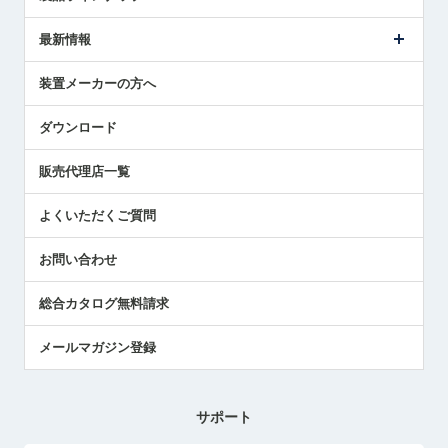
ごあいさつ
メトロールの事業
タッチスイッチ製品
最新情報
受賞履歴
ツールセッタ製品
メディア掲載
タッチプローブ製品
ニュースリリース
装置メーカーの方へ
採用情報
エアマイクロセンサ製品
メトロールの技術
国/地域/言語
アプリケーション
ダウンロード
社員ブログ
展示会レポート
販売代理店一覧
中小企業のBCP地震対策
センサのテクニカルガイド
よくいただくご質問
社長ブログ
お問い合わせ
総合カタログ無料請求
メールマガジン登録
サポート