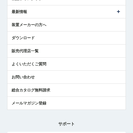
ごあいさつ
メトロールの事業
タッチスイッチ製品
最新情報
受賞履歴
ツールセッタ製品
メディア掲載
タッチプローブ製品
ニュースリリース
装置メーカーの方へ
採用情報
エアマイクロセンサ製品
メトロールの技術
国/地域/言語
アプリケーション
ダウンロード
社員ブログ
展示会レポート
販売代理店一覧
中小企業のBCP地震対策
センサのテクニカルガイド
よくいただくご質問
社長ブログ
お問い合わせ
総合カタログ無料請求
メールマガジン登録
サポート