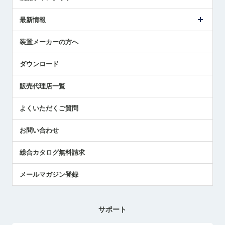
ごあいさつ
メトロールの事業
タッチスイッチ製品
最新情報
受賞履歴
ツールセッタ製品
メディア掲載
タッチプローブ製品
ニュースリリース
装置メーカーの方へ
採用情報
エアマイクロセンサ製品
メトロールの技術
国/地域/言語
アプリケーション
ダウンロード
社員ブログ
展示会レポート
販売代理店一覧
中小企業のBCP地震対策
センサのテクニカルガイド
よくいただくご質問
社長ブログ
お問い合わせ
総合カタログ無料請求
メールマガジン登録
サポート