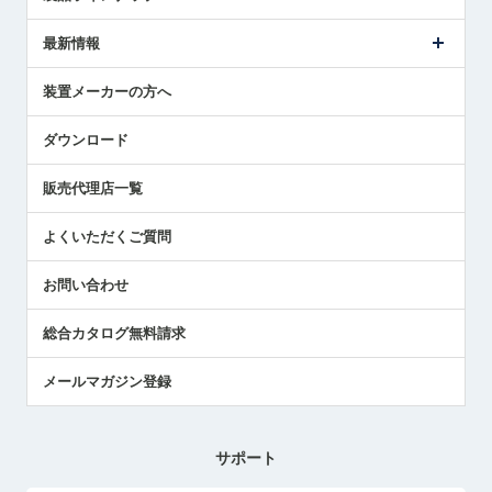
ごあいさつ
メトロールの事業
タッチスイッチ製品
最新情報
受賞履歴
ツールセッタ製品
メディア掲載
タッチプローブ製品
ニュースリリース
装置メーカーの方へ
採用情報
エアマイクロセンサ製品
メトロールの技術
国/地域/言語
アプリケーション
ダウンロード
社員ブログ
展示会レポート
販売代理店一覧
中小企業のBCP地震対策
センサのテクニカルガイド
よくいただくご質問
社長ブログ
お問い合わせ
総合カタログ無料請求
メールマガジン登録
サポート