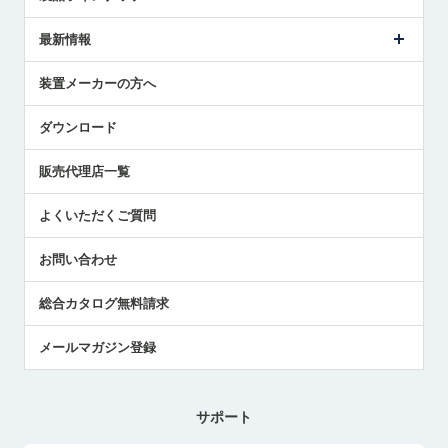
ごあいさつ
メトロールの事業
タッチスイッチ製品
最新情報
受賞履歴
ツールセッタ製品
メディア掲載
タッチプローブ製品
ニュースリリース
装置メーカーの方へ
採用情報
エアマイクロセンサ製品
メトロールの技術
国/地域/言語
アプリケーション
ダウンロード
社員ブログ
展示会レポート
販売代理店一覧
中小企業のBCP地震対策
センサのテクニカルガイド
よくいただくご質問
社長ブログ
お問い合わせ
総合カタログ無料請求
メールマガジン登録
サポート