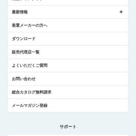
ごあいさつ
メトロールの事業
タッチスイッチ製品
最新情報
受賞履歴
ツールセッタ製品
メディア掲載
タッチプローブ製品
ニュースリリース
装置メーカーの方へ
採用情報
エアマイクロセンサ製品
メトロールの技術
国/地域/言語
アプリケーション
ダウンロード
社員ブログ
展示会レポート
販売代理店一覧
中小企業のBCP地震対策
センサのテクニカルガイド
よくいただくご質問
社長ブログ
お問い合わせ
総合カタログ無料請求
メールマガジン登録
サポート