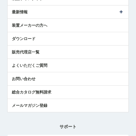
ごあいさつ
メトロールの事業
タッチスイッチ製品
最新情報
受賞履歴
ツールセッタ製品
メディア掲載
タッチプローブ製品
ニュースリリース
装置メーカーの方へ
採用情報
エアマイクロセンサ製品
メトロールの技術
国/地域/言語
アプリケーション
ダウンロード
社員ブログ
展示会レポート
販売代理店一覧
中小企業のBCP地震対策
センサのテクニカルガイド
よくいただくご質問
社長ブログ
お問い合わせ
総合カタログ無料請求
メールマガジン登録
サポート